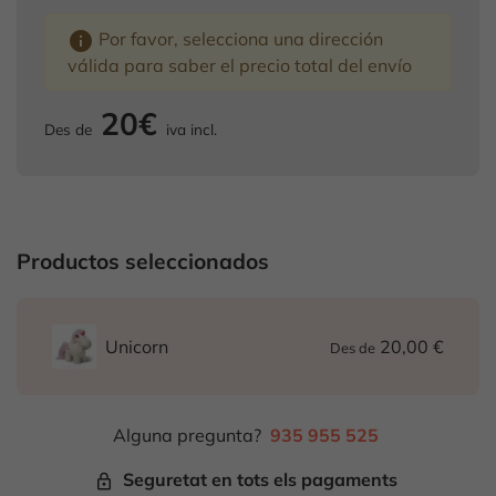
info
Por favor, selecciona una dirección
válida para saber el precio total del envío
20€
Des de
iva incl.
Productos seleccionados
20,00 €
Unicorn
Des de
Alguna pregunta?
935 955 525
Seguretat en tots els pagaments
lock_outline