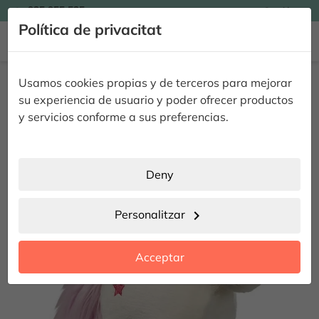

935 955 525
Catalán

Política de privacitat


Inici
Complements
Unicorn
Usamos cookies propias y de terceros para mejorar
Unicorn
su experiencia de usuario y poder ofrecer productos
y servicios conforme a sus preferencias.
Deny
Personalitzar
chevron_right
Acceptar