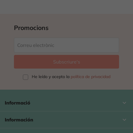
Promocions
He leído y acepto la
política de privacidad
keyboard_arrow_down
Informació

Información