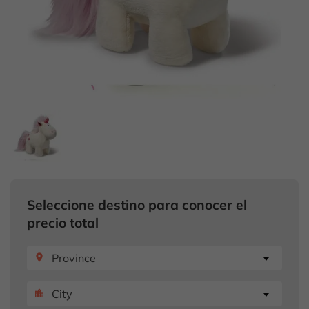
Seleccione destino para conocer el
precio total
Province
place
City
location_city