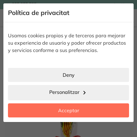

935 955 525
Catalán

Política de privacitat


Inici
Ocasions
Roses a Domicili per Sant Jordi
Rosa SANT JORDI
Usamos cookies propias y de terceros para mejorar
Rosa SANT JORDI
su experiencia de usuario y poder ofrecer productos
y servicios conforme a sus preferencias.
SENSE ESTOC
Deny
Personalitzar
chevron_right
Acceptar