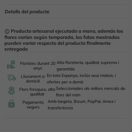
Detalls del producte
Producto artesanal ejecutado a mano, además las
info_outline
flores varían según temporada, las fotos mostradas
pueden variar respecto del producto finalmente
entregado
Alta floristeria, qualitat suprema i
Floristes durant 20
anys
garantida
En tota Espanya, inclús avui mateix, i
Lliurament a
domicili
ofertes per a demà
Seleccionades als millors mercats de
Flors fresques, alta
qualitat
flors del món
Amb targeta, Bizum, PayPal, Amex i
Pagaments
segurs
transferència