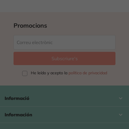
Promocions
He leído y acepto la
política de privacidad
keyboard_arrow_down
Informació

Información