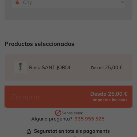
location_city
Productos seleccionados
25,00 €
Rosa SANT JORDI
Des de
Desde 25,00 €
Comprar
Impostos inclosos

Sense estoc
Alguna pregunta?
935 955 525
Seguretat en tots els pagaments
lock_outline