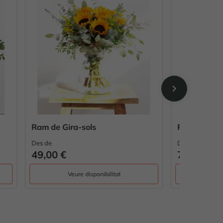
chevron_right
Paradís de Gira-sols
Gira-sol
Des de
Des de
78,00 €
25,00 
Veure disponibilitat