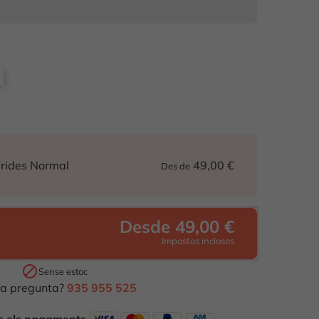
49,00 €
arides Normal
Des de
Desde 49,00 €
Impostos inclosos

Sense estoc
a pregunta?
935 955 525