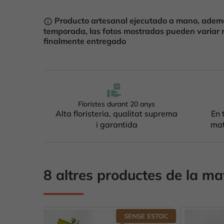
Producto artesanal ejecutado a mano, ademá
info_outline
temporada, las fotos mostradas pueden variar 
finalmente entregado
Floristes durant 20 anys
Alta floristeria, qualitat suprema
En 
i garantida
mat
8 altres productes de la ma
NSE ESTOC
SENSE ESTOC