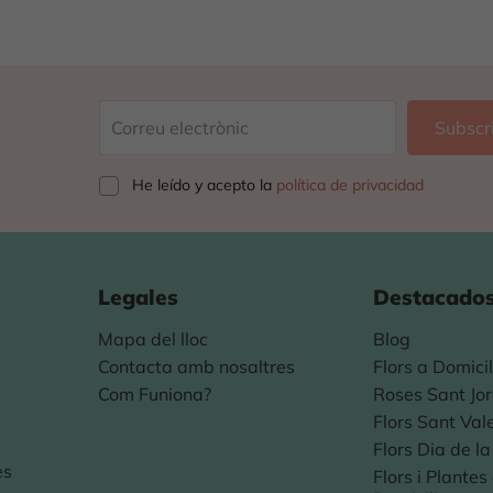
He leído y acepto la
política de privacidad
Legales
Destacado
Mapa del lloc
Blog
Contacta amb nosaltres
Flors a Domicil
Com Funiona?
Roses Sant Jor
Flors Sant Val
Flors Dia de l
es
Flors i Plante