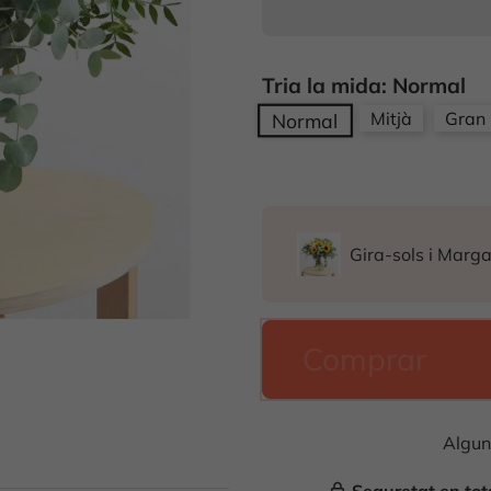
Tria la mida: Normal
Mitjà
Gran
Normal
Gira-sols i Marg
Comprar
Algun