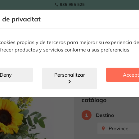
935 955 525

RAMOS
a de privacitat
ls
Tulipes
Flors
Plantes
Ocassions especials
Flor
okies propias y de terceros para mejorar su experiencia de
frecer productos y servicios conforme a sus preferencias.
Gira-sols i 
SENSE ESTOC
Deny
Personalitzar
Accept
chevron_right
Producte no disp
Seleccione destino 
catálogo
1
Destino
place