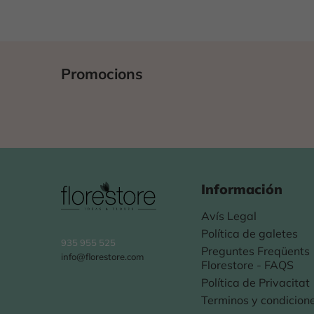
Promocions
Información
Avís Legal
Política de galetes
935 955 525
Preguntes Freqüents
info@florestore.com
Florestore - FAQS
Política de Privacitat
Terminos y condicion