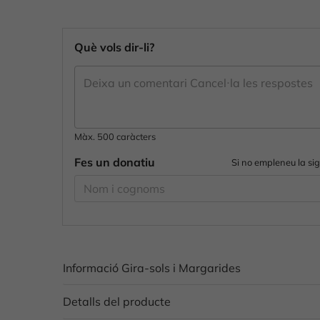
Què vols dir-li?
Màx. 500 caràcters
Fes un donatiu
Si no empleneu la si
Informació Gira-sols i Margarides
Detalls del producte