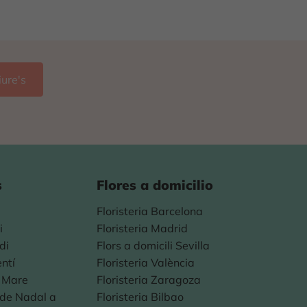
s
Flores a domicilio
Floristeria Barcelona
i
Floristeria Madrid
di
Flors a domicili Sevilla
entí
Floristeria València
a Mare
Floristeria Zaragoza
s de Nadal a
Floristeria Bilbao