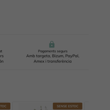
at
Pagaments segurs
ors
Amb targeta, Bizum, PayPal,
ón
Amex i transferència
E ESTOC
SENSE ESTOC