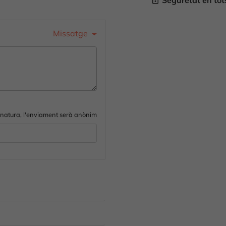
Seguretat en to
lock_outline
Missatge
gnatura, l'enviament serà anònim