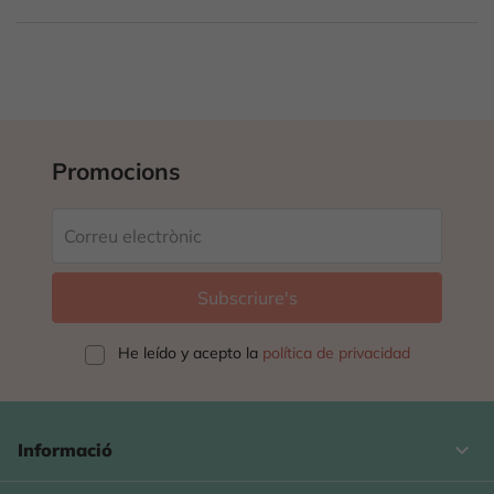
Promocions
He leído y acepto la
política de privacidad
keyboard_arrow_down
Informació