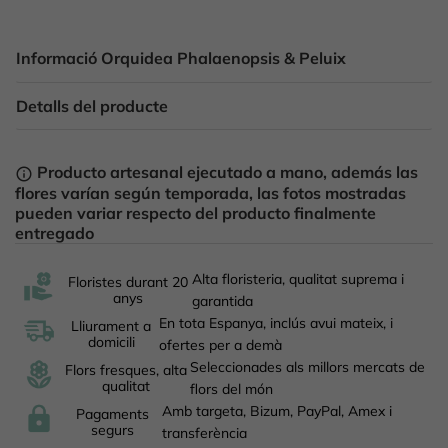
Informació Orquidea Phalaenopsis & Peluix
Detalls del producte
Producto artesanal ejecutado a mano, además las
info_outline
flores varían según temporada, las fotos mostradas
pueden variar respecto del producto finalmente
entregado
Alta floristeria, qualitat suprema i
Floristes durant 20
anys
garantida
En tota Espanya, inclús avui mateix, i
Lliurament a
domicili
ofertes per a demà
Seleccionades als millors mercats de
Flors fresques, alta
qualitat
flors del món
Amb targeta, Bizum, PayPal, Amex i
Pagaments
segurs
transferència