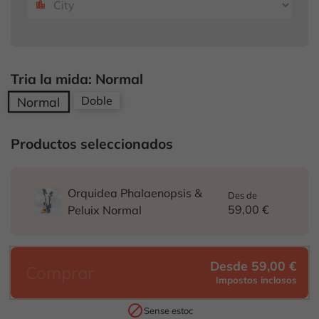
location_city
Tria la mida: Normal
Doble
Normal
Productos seleccionados
Orquidea Phalaenopsis &
Des de
59,00 €
Peluix Normal
Desde 59,00 €
Comprar
Impostos inclosos

Sense estoc