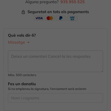
Alguna pregunta?
935 955 525
Seguretat en tots els pagaments
lock_outline
Què vols dir-li?
Missatge
Màx. 500 caràcters
Fes un donatiu
Si no empleneu la signatura, l'enviament serà anònim