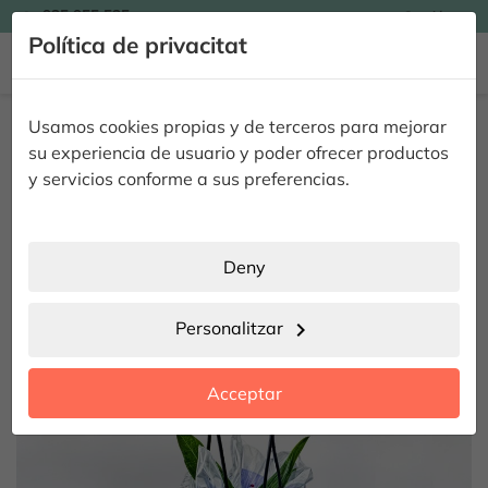

935 955 525
Catalán

Política de privacitat


Inici
Flors
Pack Floral
Orquidea Phalaenopsis & Peluix
Usamos cookies propias y de terceros para mejorar
Orquidea Phalaenopsis & Peluix
su experiencia de usuario y poder ofrecer productos
y servicios conforme a sus preferencias.
SENSE ESTOC
Deny
Personalitzar
chevron_right
Acceptar