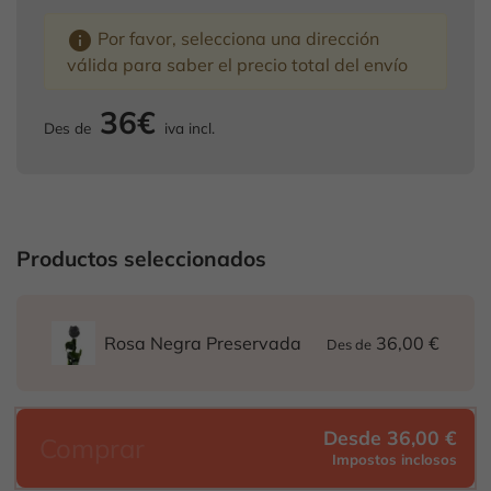
info
Por favor, selecciona una dirección
válida para saber el precio total del envío
36€
Des de
iva incl.
Productos seleccionados
36,00 €
Rosa Negra Preservada
Des de
Desde 36,00 €
Comprar
Impostos inclosos