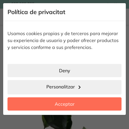

935 955 525
Catalán

Política de privacitat


Inici
Flors
Flors Eternes
Rosa Negra Preservada
Usamos cookies propias y de terceros para mejorar
Rosa Negra Preservada
su experiencia de usuario y poder ofrecer productos
y servicios conforme a sus preferencias.
Deny
Personalitzar
chevron_right
Acceptar