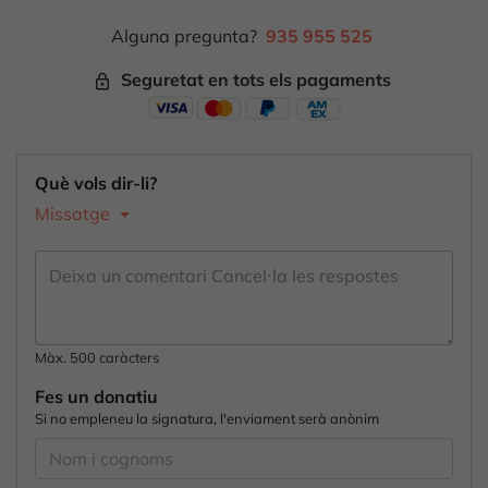
Alguna pregunta?
935 955 525
Seguretat en tots els pagaments
lock_outline
Què vols dir-li?
Missatge
Màx. 500 caràcters
Fes un donatiu
Si no empleneu la signatura, l'enviament serà anònim