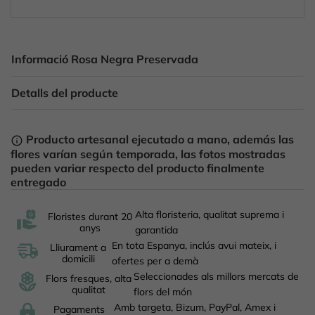
Informació Rosa Negra Preservada
Detalls del producte
Producto artesanal ejecutado a mano, además las
info_outline
flores varían según temporada, las fotos mostradas
pueden variar respecto del producto finalmente
entregado
Alta floristeria, qualitat suprema i
Floristes durant 20
anys
garantida
En tota Espanya, inclús avui mateix, i
Lliurament a
domicili
ofertes per a demà
Seleccionades als millors mercats de
Flors fresques, alta
qualitat
flors del món
Amb targeta, Bizum, PayPal, Amex i
Pagaments