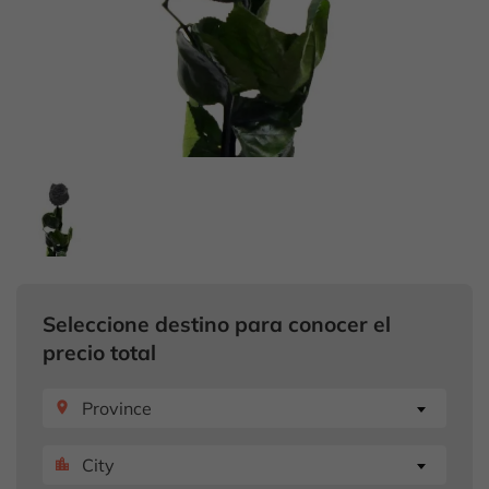
Seleccione destino para conocer el
precio total
Province
place
City
location_city