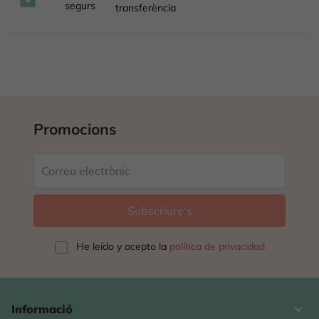
segurs
transferència
Promocions
He leído y acepto la
política de privacidad
keyboard_arrow_down
Informació