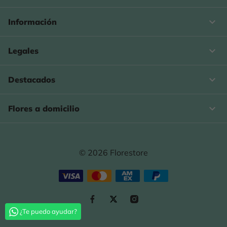

Información

Legales

Destacados

Flores a domicilio
© 2026 Florestore
¿Te puedo ayudar?