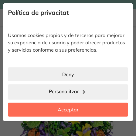

935 955 525
Catalán

Política de privacitat


Inici
Flors per Difunts
Corones de flors per difunts
Corona Iris
Usamos cookies propias y de terceros para mejorar
Corona Iris
su experiencia de usuario y poder ofrecer productos
y servicios conforme a sus preferencias.
Deny
Personalitzar
chevron_right
Acceptar