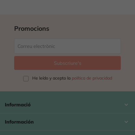
Promocions
He leído y acepto la
política de privacidad
keyboard_arrow_down
Informació

Información