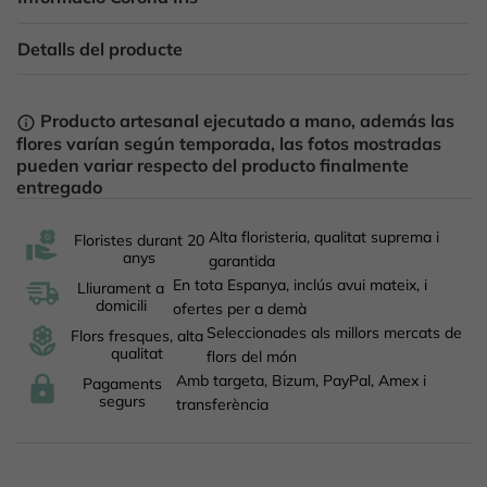
Detalls del producte
Producto artesanal ejecutado a mano, además las
info_outline
flores varían según temporada, las fotos mostradas
pueden variar respecto del producto finalmente
entregado
Alta floristeria, qualitat suprema i
Floristes durant 20
anys
garantida
En tota Espanya, inclús avui mateix, i
Lliurament a
domicili
ofertes per a demà
Seleccionades als millors mercats de
Flors fresques, alta
qualitat
flors del món
Amb targeta, Bizum, PayPal, Amex i
Pagaments
segurs
transferència