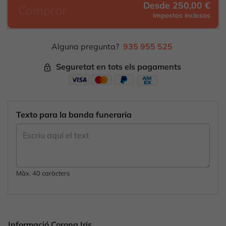
Desde 250,00 €
Comprar
Impostos inclosos
Alguna pregunta?
935 955 525
Seguretat en tots els pagaments
lock_outline
Texto para la banda funeraria
Màx. 40 caràcters
Informació Corona Iris