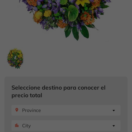
Seleccione destino para conocer el
precio total
Province
place
City
location_city